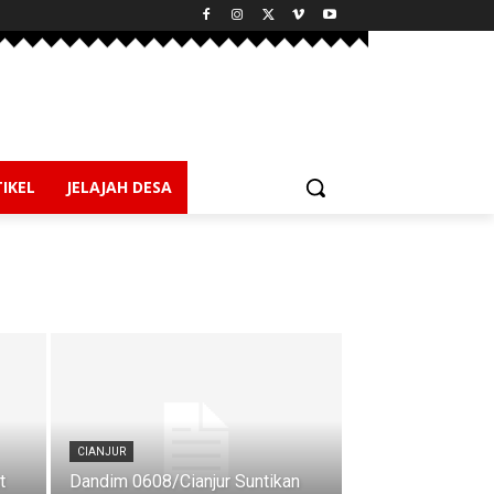
IKEL
JELAJAH DESA
CIANJUR
t
Dandim 0608/Cianjur Suntikan