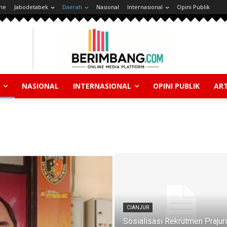
ne
Jabodetabek
Daerah
Nasional
Internasional
Opini Publik
NASIONAL
INTERNASIONAL
OPINI PUBLIK
ART
CIANJUR
Sosialisasi Rekrutmen Prajuri