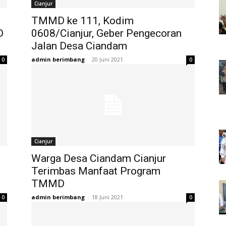
Cianjur
TMMD ke 111, Kodim
D
0608/Cianjur, Geber Pengecoran
Jalan Desa Ciandam
admin berimbang
-
20 Juni 2021
0
0
Cianjur
Warga Desa Ciandam Cianjur
Terimbas Manfaat Program
TMMD
admin berimbang
-
18 Juni 2021
0
0