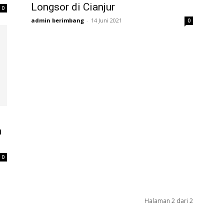
Longsor di Cianjur
0
admin berimbang
-
14 Juni 2021
0
n
0
Halaman 2 dari 2