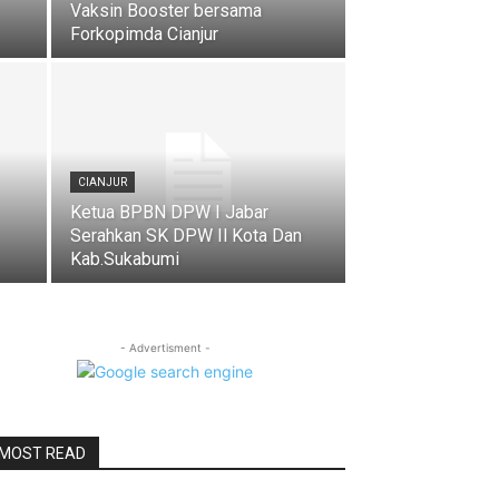
Vaksin Booster bersama
Forkopimda Cianjur
CIANJUR
Ketua BPBN DPW I Jabar
Serahkan SK DPW Il Kota Dan
Kab.Sukabumi
- Advertisment -
MOST READ