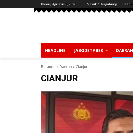
Kamis, Agustus 6, 2026
Masuk / Bergabung
Headli
HEADLINE
JABODETABEK
DAERAH
Beranda
Daerah
Cianjur
CIANJUR