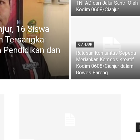
TNI AD dari Jalur Santri Oleh
Kodim 0608/Cianjur
njur, 16 Siswa
n Tersangka:
CIANJUR
 Pendidikan dan
Ratusan Komunitas Sepeda
Meriahkan Komsos Kreatif
Kodim 0608/Cianjur dalam
Gowes Bareng