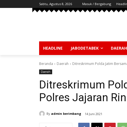
Sabtu, Agustus 8, 2026
Masuk / Bergabung
Headli
HEADLINE
JABODETABEK
DAERAH
Beranda
Daerah
Ditreskrimum Polda Jatim Bersama
Daerah
Ditreskrimum Pol
Polres Jajaran R
By
admin berimbang
14 Juni 2021