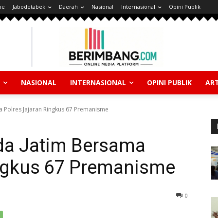
ne
Jabodetabek
Daerah
Nasional
Internasional
Opini Publik
NASIONAL
INTERNASIONAL
OPINI PUBLIK
ART
 Polres Jajaran Ringkus 67 Premanisme
da Jatim Bersama
ingkus 67 Premanisme
0