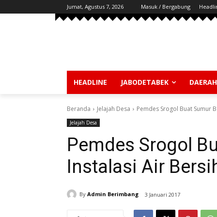
Jumat, Agustus 7, 2026
Masuk / Bergabung
Headli
HEADLINE
JABODETABEK
DAERAH
Beranda
Jelajah Desa
Pemdes Srogol Buat Sumur Bor
Jelajah Desa
Pemdes Srogol Bu
Instalasi Air Bersi
By
Admin Berimbang
3 Januari 2017