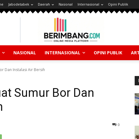
ne
Jabodetabek
Daerah
Nasional
Internasional
Opini Publik
NASIONAL
INTERNASIONAL
OPINI PUBLIK
ART
 Dan Instalasi Air Bersih
at Sumur Bor Dan
h
0