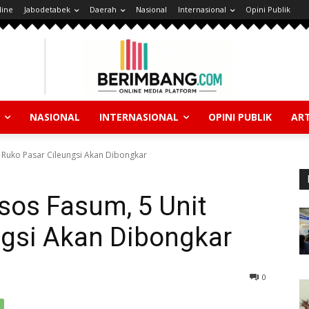
line
Jabodetabek
Daerah
Nasional
Internasional
Opini Publik
NASIONAL
INTERNASIONAL
OPINI PUBLIK
ART
 Ruko Pasar Cileungsi Akan Dibongkar
sos Fasum, 5 Unit
ngsi Akan Dibongkar
0