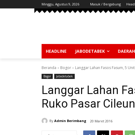
Minggu, Agustus 9, 2026
Masuk / Bergabung
Head
HEADLINE
JABODETABEK
DAERAH
Beranda
Bogor
Langgar Lahan Fasos Fasum, 5 Unit
Bogor
Jabodetabek
Langgar Lahan Fa
Ruko Pasar Cileu
By
Admin Berimbang
20 Maret 2016