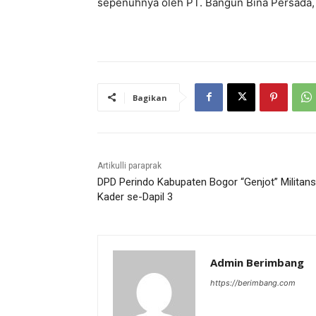
sepenuhnya oleh PT. Bangun Bina Persada, 
Bagikan
Artikulli paraprak
DPD Perindo Kabupaten Bogor “Genjot” Militans
Kader se-Dapil 3
Admin Berimbang
https://berimbang.com