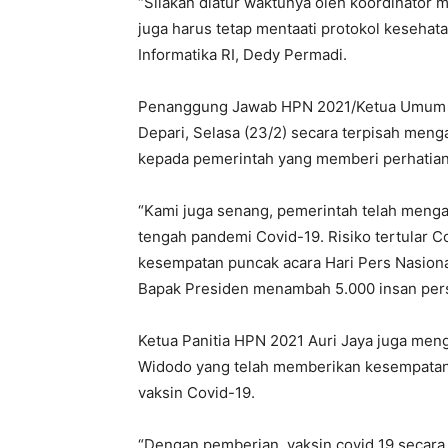
“Silakan diatur waktunya oleh koordinator 
juga harus tetap mentaati protokol kesehat
Informatika RI, Dedy Permadi.
Penanggung Jawab HPN 2021/Ketua Umum Pe
Depari, Selasa (23/2) secara terpisah meng
kepada pemerintah yang memberi perhatian
“Kami juga senang, pemerintah telah mengap
tengah pandemi Covid-19. Risiko tertular Co
kesempatan puncak acara Hari Pers Nasional
Bapak Presiden menambah 5.000 insan pers u
Ketua Panitia HPN 2021 Auri Jaya juga meng
Widodo yang telah memberikan kesempatan
vaksin Covid-19.
“Dengan pemberian vaksin covid 19 secara 