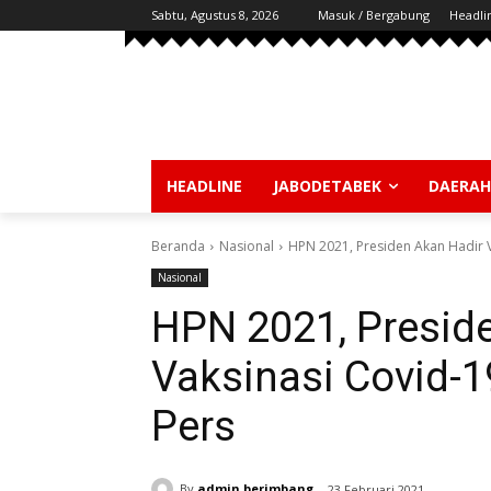
Sabtu, Agustus 8, 2026
Masuk / Bergabung
Headli
HEADLINE
JABODETABEK
DAERAH
Beranda
Nasional
HPN 2021, Presiden Akan Hadir V
Nasional
HPN 2021, Presid
Vaksinasi Covid-1
Pers
By
admin berimbang
23 Februari 2021