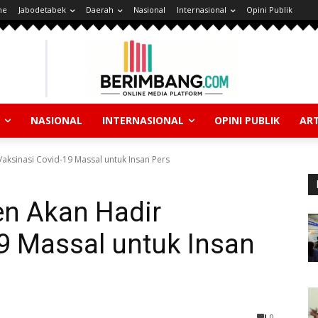
ne
Jabodetabek
Daerah
Nasional
Internasional
Opini Publik
NASIONAL
INTERNASIONAL
OPINI PUBLIK
ART
aksinasi Covid-19 Massal untuk Insan Pers
en Akan Hadir
9 Massal untuk Insan
0