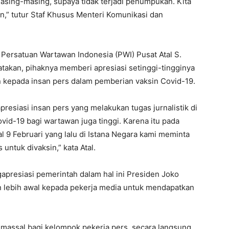
masing-masing, supaya tidak terjadi penumpukan. Kita
an,” tutur Staf Khusus Menteri Komunikasi dan
rsatuan Wartawan Indonesia (PWI) Pusat Atal S.
atakan, pihaknya memberi apresiasi setinggi-tingginya
 kepada insan pers dalam pemberian vaksin Covid-19.
resiasi insan pers yang melakukan tugas jurnalistik di
vid-19 bagi wartawan juga tinggi. Karena itu pada
 9 Februari yang lalu di Istana Negara kami meminta
ntuk divaksin,” kata Atal.
apresiasi pemerintah dalam hal ini Presiden Joko
 lebih awal kepada pekerja media untuk mendapatkan
massal bagi kelompok pekerja pers, secara langsung