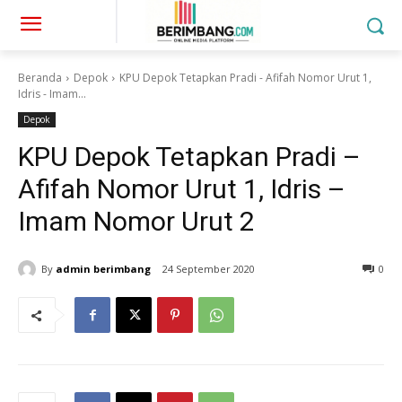
Beranda
Depok
KPU Depok Tetapkan Pradi - Afifah Nomor Urut 1,
Idris - Imam...
Depok
KPU Depok Tetapkan Pradi –
Afifah Nomor Urut 1, Idris –
Imam Nomor Urut 2
By
admin berimbang
24 September 2020
0