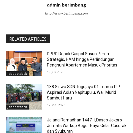
admin berimbang
http://www.berimbang.com
RELATED ARTICLES
DPRD Depok Gaspol Susun Perda
Strategis, HAM hingga Perlindungan
Penghuni Apartemen Masuk Prioritas
18 Juli 2026
Jabodetabek
138 Siswa SDN Tugujaya 01 Terima PIP
Aspirasi Adian Napitupulu, Wali Murid
Sambut Haru
12 Mei 2026
Jabodetabek
Jelang Ramadhan 1447 H,Dasep Jokpro
Jurnalis Warkop Bogor Raya Gelar Cucurak
dan Syukuran