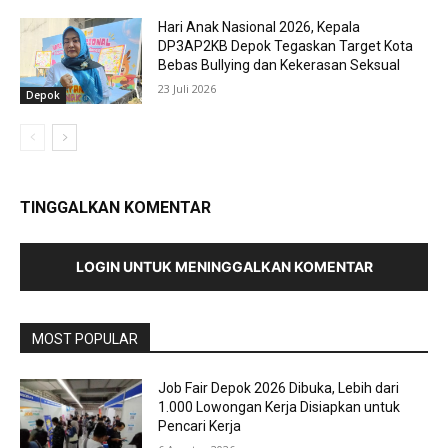
Hari Anak Nasional 2026, Kepala
DP3AP2KB Depok Tegaskan Target Kota
Bebas Bullying dan Kekerasan Seksual
23 Juli 2026
Depok
TINGGALKAN KOMENTAR
LOGIN UNTUK MENINGGALKAN KOMENTAR
MOST POPULAR
Job Fair Depok 2026 Dibuka, Lebih dari
1.000 Lowongan Kerja Disiapkan untuk
Pencari Kerja