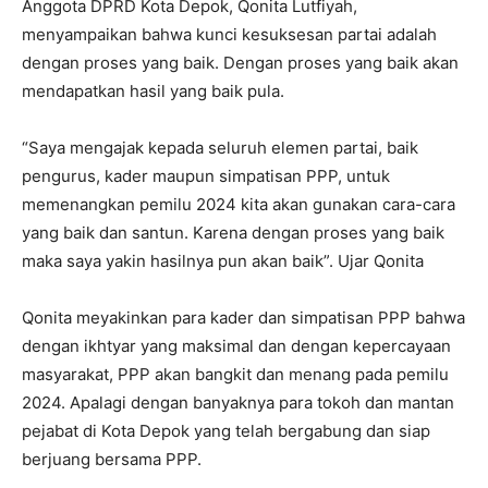
Anggota DPRD Kota Depok, Qonita Lutfiyah,
menyampaikan bahwa kunci kesuksesan partai adalah
dengan proses yang baik. Dengan proses yang baik akan
mendapatkan hasil yang baik pula.
“Saya mengajak kepada seluruh elemen partai, baik
pengurus, kader maupun simpatisan PPP, untuk
memenangkan pemilu 2024 kita akan gunakan cara-cara
yang baik dan santun. Karena dengan proses yang baik
maka saya yakin hasilnya pun akan baik”. Ujar Qonita
Qonita meyakinkan para kader dan simpatisan PPP bahwa
dengan ikhtyar yang maksimal dan dengan kepercayaan
masyarakat, PPP akan bangkit dan menang pada pemilu
2024. Apalagi dengan banyaknya para tokoh dan mantan
pejabat di Kota Depok yang telah bergabung dan siap
berjuang bersama PPP.