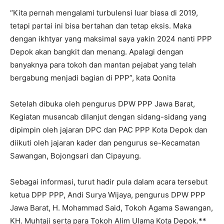
“Kita pernah mengalami turbulensi luar biasa di 2019,
tetapi partai ini bisa bertahan dan tetap eksis. Maka
dengan ikhtyar yang maksimal saya yakin 2024 nanti PPP
Depok akan bangkit dan menang. Apalagi dengan
banyaknya para tokoh dan mantan pejabat yang telah
bergabung menjadi bagian di PPP”, kata Qonita
Setelah dibuka oleh pengurus DPW PPP Jawa Barat,
Kegiatan musancab dilanjut dengan sidang-sidang yang
dipimpin oleh jajaran DPC dan PAC PPP Kota Depok dan
diikuti oleh jajaran kader dan pengurus se-Kecamatan
Sawangan, Bojongsari dan Cipayung.
Sebagai informasi, turut hadir pula dalam acara tersebut
ketua DPP PPP, Andi Surya Wijaya, pengurus DPW PPP
Jawa Barat, H. Mohammad Said, Tokoh Agama Sawangan,
KH. Muhtaji serta para Tokoh Alim Ulama Kota Depok.**