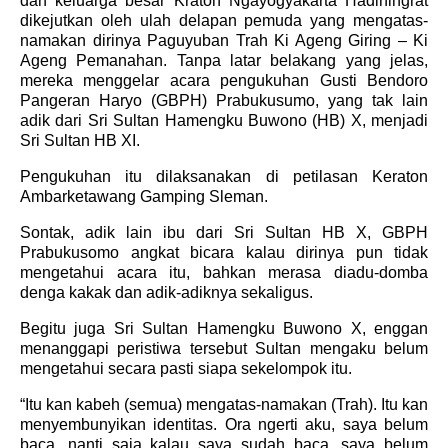
dan keluarga besar Kraton Ngayogyakarta Hadiningrat
dikejutkan oleh ulah delapan pemuda yang mengatas-
namakan dirinya Paguyuban Trah Ki Ageng Giring – Ki
Ageng Pemanahan. Tanpa latar belakang yang jelas,
mereka menggelar acara pengukuhan Gusti Bendoro
Pangeran Haryo (GBPH) Prabukusumo, yang tak lain
adik dari Sri Sultan Hamengku Buwono (HB) X, menjadi
Sri Sultan HB XI.
Pengukuhan itu dilaksanakan di petilasan Keraton
Ambarketawang Gamping Sleman.
Sontak, adik lain ibu dari Sri Sultan HB X, GBPH
Prabukusomo angkat bicara kalau dirinya pun tidak
mengetahui acara itu, bahkan merasa diadu-domba
denga kakak dan adik-adiknya sekaligus.
Begitu juga Sri Sultan Hamengku Buwono X, enggan
menanggapi peristiwa tersebut Sultan mengaku belum
mengetahui secara pasti siapa sekelompok itu.
“Itu kan kabeh (semua) mengatas-namakan (Trah). Itu kan
menyembunyikan identitas. Ora ngerti aku, saya belum
baca, nanti saja kalau saya sudah baca, saya belum