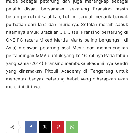
muda sebagai petarung dan juga merangkap sebagai
pelatih disaat bersamaan, sekarang Fransino masih
belum pernah dikalahkan, hal ini sangat menarik banyak
perhatian dari fans dan muridnya. Setelah meraih sabuk
hitamnya untuk Brazilian Jiu Jitsu, Fransino bertarung di
ONE FC (acara Mixed Martial Marts paling bergengsi di
Asia) melawan petarung asal Mesir dan memenangkan
pertandingan MMA uuntuk yang ke 16 kalinya Pada tahun
yang sama (2014) Fransino membuka akademi nya sendri
yang dinamakan Pitbull Academy di Tangerang untuk
mencetak banyak petarung hebat yang diharapkan akan
melebihi dirinya.