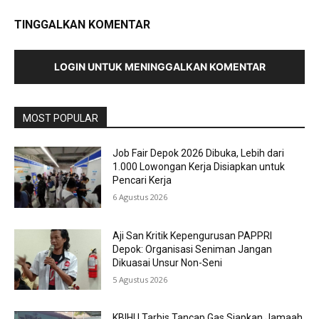
TINGGALKAN KOMENTAR
LOGIN UNTUK MENINGGALKAN KOMENTAR
MOST POPULAR
Job Fair Depok 2026 Dibuka, Lebih dari
1.000 Lowongan Kerja Disiapkan untuk
Pencari Kerja
6 Agustus 2026
Aji San Kritik Kepengurusan PAPPRI
Depok: Organisasi Seniman Jangan
Dikuasai Unsur Non-Seni
5 Agustus 2026
KBIHU Tarbis Tancap Gas Siapkan Jamaah