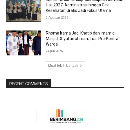
Haji 2027, Administrasi hingga Cek
Kesehatan Gratis Jadi Fokus Utama
2 Agustus 2026
Rhoma Irama Jadi Khatib dan Imam di
Masjid Dhyufurrahman, Tuai Pro-Kontra
Warga
24 Juli 2026
Muat lebih banyak
RECENT COMMENTS