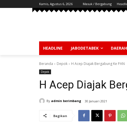
Kamis, Agustus 6, 2026
Masuk / Bergabung
Headli
HEADLINE
JABODETABEK
DAERAH
Beranda
Depok
H Acep Diajak Bergabung Ke PAN
Depok
H Acep Diajak Be
By
admin berimbang
30 Januari 2021
Bagikan