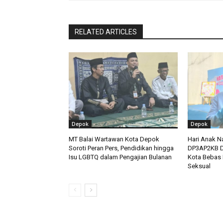
RELATED ARTICLES
Depok
Depok
MT Balai Wartawan Kota Depok
Hari Anak N
Soroti Peran Pers, Pendidikan hingga
DP3AP2KB D
Isu LGBTQ dalam Pengajian Bulanan
Kota Bebas 
Seksual