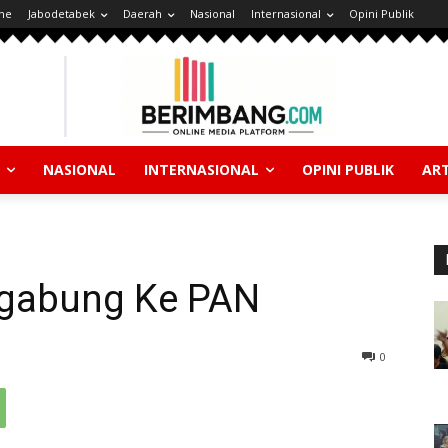
ne
Jabodetabek
Daerah
Nasional
Internasional
Opini Publik
NASIONAL
INTERNASIONAL
OPINI PUBLIK
ART
rgabung Ke PAN
0