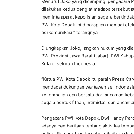
Menurut Joko yang didampingi pengacara P
dilakukan kedua pengiat medsos tersebut s
meminta aparat kepolisian segera bertinda
PWI Kota Depok ini diharapkan menjadi efe
berkomunikasi,” terangnya.
Diungkapkan Joko, langkah hukum yang di
PWI Provinsi Jawa Barat (Jabar), PWI Kabup
Kota di seluruh Indonesia.
“Ketua PWI Kota Depok itu paraih Press Ca
mendapat dukungan wartawan se-Indonesia.
kekompakan dan bersatu dari ancaman kebe
segala bentuk fitnah, Intimidasi dan ancama
Pengacara PWI Kota Depok, Dwi Handy Pard
adanya pemberitaan tentang aktivitas tempat
online. Pemberitaan tersebut dikaitkan d