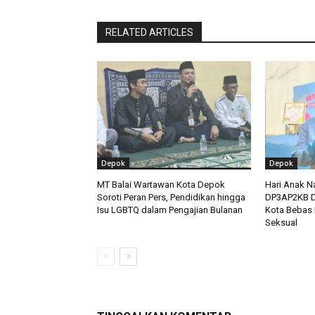
RELATED ARTICLES
Depok
Depok
MT Balai Wartawan Kota Depok
Hari Anak N
Soroti Peran Pers, Pendidikan hingga
DP3AP2KB D
Isu LGBTQ dalam Pengajian Bulanan
Kota Bebas 
Seksual