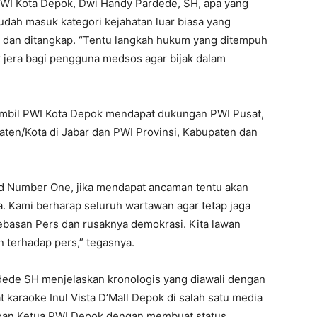
WI Kota Depok, Dwi Handy Pardede, SH, apa yang
udah masuk kategori kejahatan luar biasa yang
k dan ditangkap. “Tentu langkah hukum yang ditempuh
k jera bagi pengguna medsos agar bijak dalam
ambil PWI Kota Depok mendapat dukungan PWI Pusat,
aten/Kota di Jabar dan PWI Provinsi, Kabupaten dan
rd Number One, jika mendapat ancaman tentu akan
 Kami berharap seluruh wartawan agar tetap jaga
basan Pers dan rusaknya demokrasi. Kita lawan
n terhadap pers,” tegasnya.
ede SH menjelaskan kronologis yang diawali dengan
 karaoke Inul Vista D’Mall Depok di salah satu media
engan Ketua PWI Depok dengan membuat status