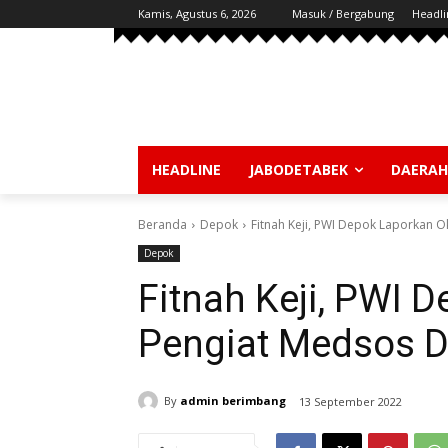
Kamis, Agustus 6, 2026
Masuk / Bergabung
Headli
HEADLINE
JABODETABEK
DAERAH
Beranda
Depok
Fitnah Keji, PWI Depok Laporkan 
Depok
Fitnah Keji, PWI
Pengiat Medsos D
By
admin berimbang
13 September 2022