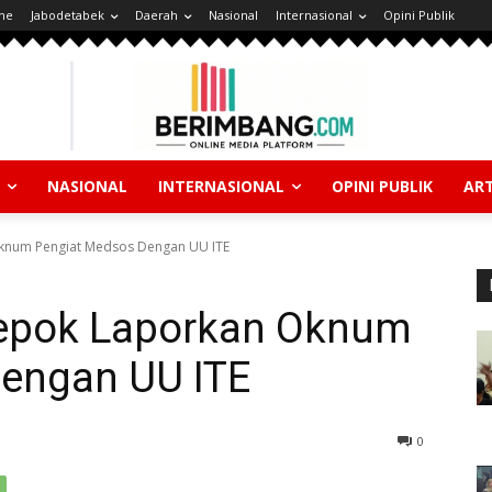
ne
Jabodetabek
Daerah
Nasional
Internasional
Opini Publik
NASIONAL
INTERNASIONAL
OPINI PUBLIK
ART
Oknum Pengiat Medsos Dengan UU ITE
 Depok Laporkan Oknum
engan UU ITE
0