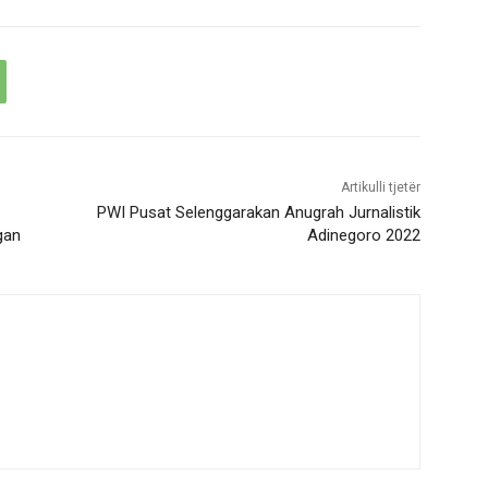
Artikulli tjetër
PWI Pusat Selenggarakan Anugrah Jurnalistik
gan
Adinegoro 2022