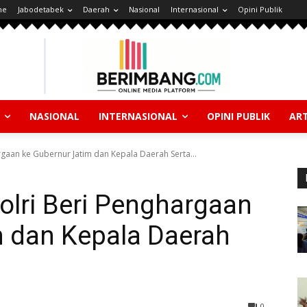
ne
Jabodetabek
Daerah
Nasional
Internasional
Opini Publik
NASIONAL
INTERNASIONAL
OPINI PUBLIK
ART
rgaan ke Gubernur Jatim dan Kepala Daerah Serta...
olri Beri Penghargaan
m dan Kepala Daerah
0