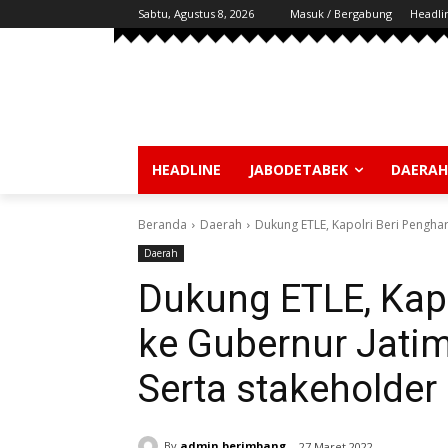
Sabtu, Agustus 8, 2026
Masuk / Bergabung
Headli
HEADLINE
JABODETABEK
DAERAH
Beranda
Daerah
Dukung ETLE, Kapolri Beri Pengha
Daerah
Dukung ETLE, Kap
ke Gubernur Jati
Serta stakeholder
By
admin berimbang
27 Maret 2022