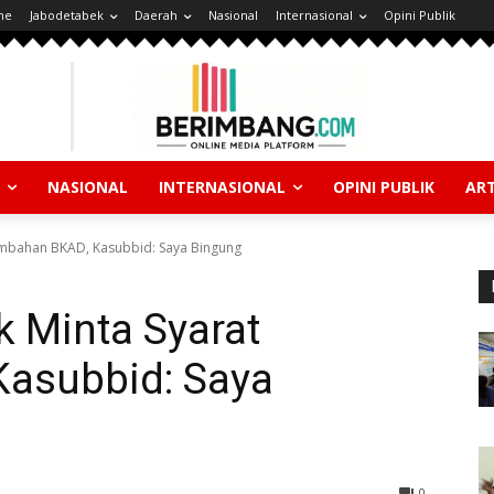
ne
Jabodetabek
Daerah
Nasional
Internasional
Opini Publik
NASIONAL
INTERNASIONAL
OPINI PUBLIK
ART
ambahan BKAD, Kasubbid: Saya Bingung
 Minta Syarat
asubbid: Saya
0