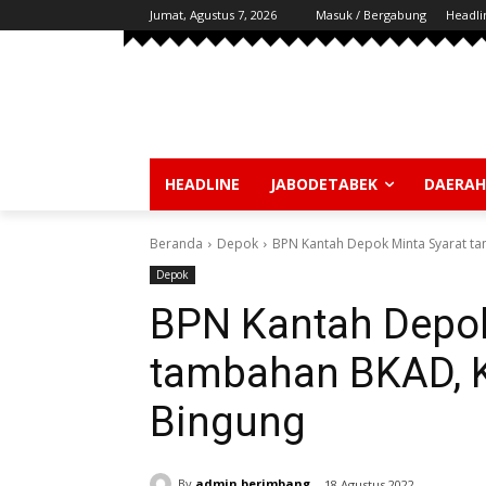
Jumat, Agustus 7, 2026
Masuk / Bergabung
Headli
HEADLINE
JABODETABEK
DAERAH
Beranda
Depok
BPN Kantah Depok Minta Syarat t
Depok
BPN Kantah Depok
tambahan BKAD, K
Bingung
By
admin berimbang
18 Agustus 2022