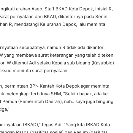
gikuti arahan Asep. Staff BKAD Kota Depok, inisial R,
rat pernyataan dari BKAD, dikantornya pada Senin
han R, mendatangi Kelurahan Depok, lalu meminta
rnyataan secepatmya, namun R tidak ada dikantor
 W yang membawa surat keterangan yang telah diteken
tor, W ditemui Adi selaku Kepala sub bidang (Kasubbid)
ksud meminta surat pernyataan.
n, permintaan BPN Kantah Kota Depok agar meminta
uk melengkapi terbitnya SHM, “Selain bapak, ada ke
et Pemda (Pemerintah Daerah), nah.. saya juga bingung
iga,”
ernyataan (BKAD),” tegas Adi, “Yang kita (BKAD Kota
ngan Pasos (pasilitas sosial) dan Pasum (pasilitas