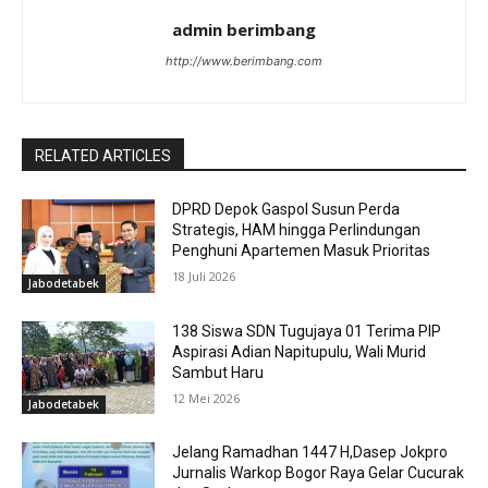
admin berimbang
http://www.berimbang.com
RELATED ARTICLES
DPRD Depok Gaspol Susun Perda
Strategis, HAM hingga Perlindungan
Penghuni Apartemen Masuk Prioritas
18 Juli 2026
Jabodetabek
138 Siswa SDN Tugujaya 01 Terima PIP
Aspirasi Adian Napitupulu, Wali Murid
Sambut Haru
12 Mei 2026
Jabodetabek
Jelang Ramadhan 1447 H,Dasep Jokpro
Jurnalis Warkop Bogor Raya Gelar Cucurak