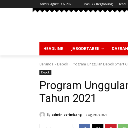
Kamis, Agustus 6, 2026
Masuk / Bergabung
Headli
HEADLINE
JABODETABEK
DAERAH
Beranda
Depok
Program Unggulan Depok Smart Ci
Depok
Program Unggulan
Tahun 2021
By
admin berimbang
7 Agustus 2021