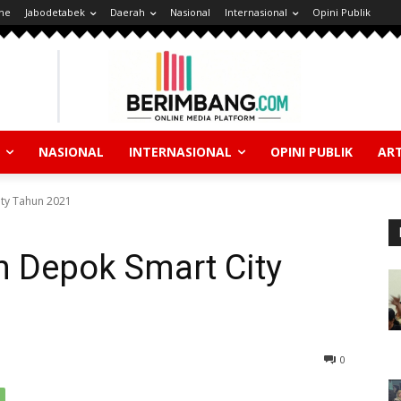
ne
Jabodetabek
Daerah
Nasional
Internasional
Opini Publik
NASIONAL
INTERNASIONAL
OPINI PUBLIK
ART
ty Tahun 2021
 Depok Smart City
0