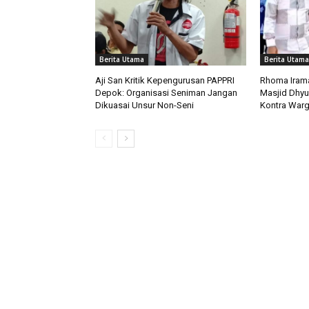
Berita Utama
Berita Utama
Aji San Kritik Kepengurusan PAPPRI
Rhoma Irama
Depok: Organisasi Seniman Jangan
Masjid Dhyu
Dikuasai Unsur Non-Seni
Kontra War