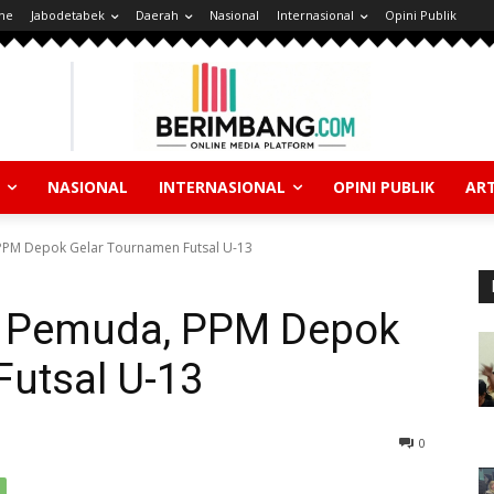
ne
Jabodetabek
Daerah
Nasional
Internasional
Opini Publik
NASIONAL
INTERNASIONAL
OPINI PUBLIK
ART
PPM Depok Gelar Tournamen Futsal U-13
h Pemuda, PPM Depok
Futsal U-13
0