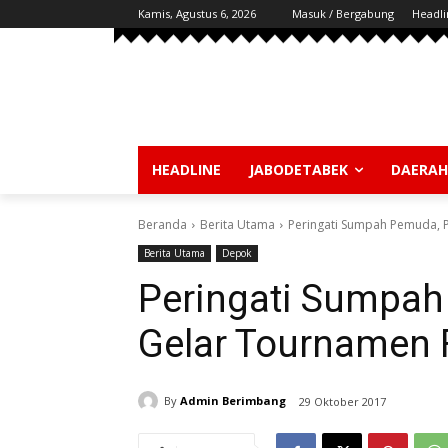
Kamis, Agustus 6, 2026
Masuk / Bergabung
Headli
HEADLINE
JABODETABEK
DAERAH
Beranda
Berita Utama
Peringati Sumpah Pemuda, 
Berita Utama
Depok
Peringati Sumpa
Gelar Tournamen 
By
Admin Berimbang
29 Oktober 2017