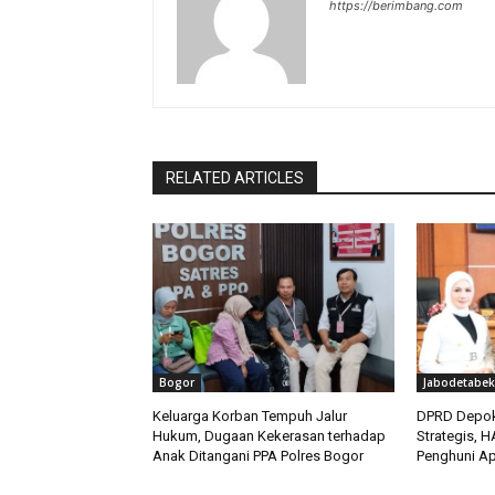
https://berimbang.com
RELATED ARTICLES
Bogor
Jabodetabek
Keluarga Korban Tempuh Jalur
DPRD Depok
Hukum, Dugaan Kekerasan terhadap
Strategis, 
Anak Ditangani PPA Polres Bogor
Penghuni Ap