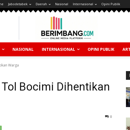
ne
Jabodetabek
Daerah
Nasional
Internasional
Opini Publik
NASIONAL
INTERNASIONAL
OPINI PUBLIK
ART
tikan Warga
Tol Bocimi Dihentikan
0