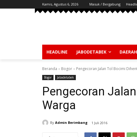
Kamis, Agustus 6, 2026
Masuk / Bergabung
Headli
HEADLINE
JABODETABEK
DAERAH
Beranda
Bogor
Pengecoran Jalan Tol Bocimi Dihen
Bogor
Jabodetabek
Pengecoran Jalan 
Warga
By
Admin Berimbang
1 Juli 2016