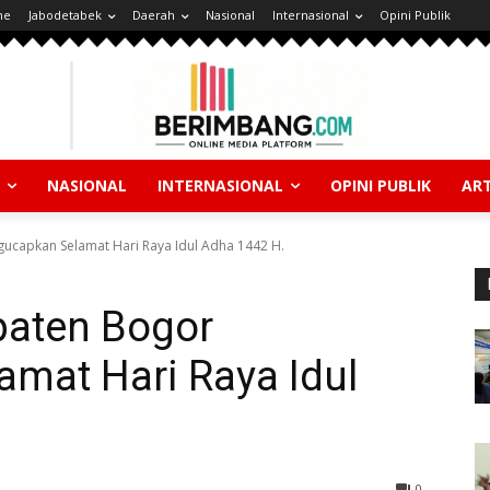
ne
Jabodetabek
Daerah
Nasional
Internasional
Opini Publik
NASIONAL
INTERNASIONAL
OPINI PUBLIK
ART
capkan Selamat Hari Raya Idul Adha 1442 H.
paten Bogor
mat Hari Raya Idul
0