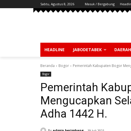
Sabtu, Agustus 8, 2026
Masuk / Bergabung
Headli
HEADLINE
JABODETABEK
DAERAH
Beranda
Bogor
Pemerintah Kabupaten Bogor Mengu
Bogor
Pemerintah Kabu
Mengucapkan Sela
Adha 1442 H.
By
admin berimbang
19 Juli 2021