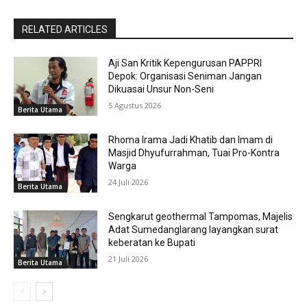
RELATED ARTICLES
Aji San Kritik Kepengurusan PAPPRI
Depok: Organisasi Seniman Jangan
Dikuasai Unsur Non-Seni
5 Agustus 2026
Berita Utama
Rhoma Irama Jadi Khatib dan Imam di
Masjid Dhyufurrahman, Tuai Pro-Kontra
Warga
24 Juli 2026
Berita Utama
Sengkarut geothermal Tampomas, Majelis
Adat Sumedanglarang layangkan surat
keberatan ke Bupati
21 Juli 2026
Berita Utama