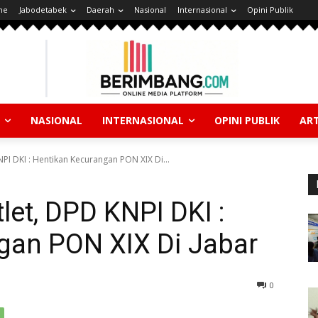
ne
Jabodetabek
Daerah
Nasional
Internasional
Opini Publik
NASIONAL
INTERNASIONAL
OPINI PUBLIK
ART
PI DKI : Hentikan Kecurangan PON XIX Di...
let, DPD KNPI DKI :
gan PON XIX Di Jabar
0