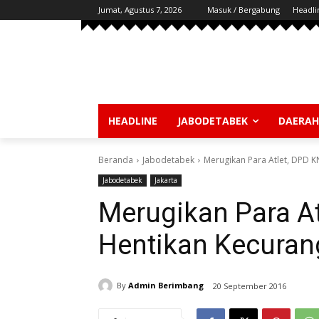
Jumat, Agustus 7, 2026
Masuk / Bergabung
Headli
HEADLINE
JABODETABEK
DAERAH
Beranda
Jabodetabek
Merugikan Para Atlet, DPD KN
Jabodetabek
Jakarta
Merugikan Para At
Hentikan Kecuran
By
Admin Berimbang
20 September 2016