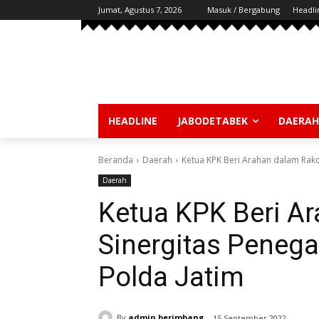
Jumat, Agustus 7, 2026
Masuk / Bergabung
Headli
HEADLINE
JABODETABEK
DAERAH
Beranda
Daerah
Ketua KPK Beri Arahan dalam Rako
Daerah
Ketua KPK Beri A
Sinergitas Peneg
Polda Jatim
By
admin berimbang
15 September 2022