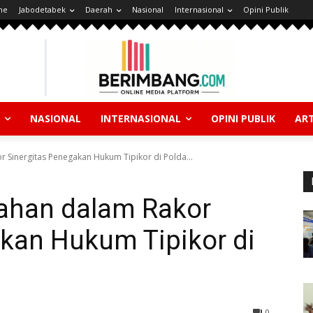
ne
Jabodetabek
Daerah
Nasional
Internasional
Opini Publik
NASIONAL
INTERNASIONAL
OPINI PUBLIK
ART
r Sinergitas Penegakan Hukum Tipikor di Polda...
rahan dalam Rakor
akan Hukum Tipikor di
0