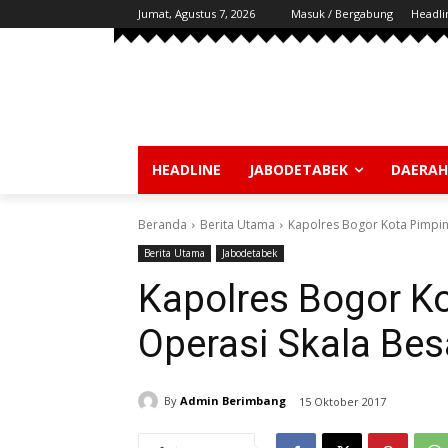
Jumat, Agustus 7, 2026
Masuk / Bergabung
Headli
HEADLINE
JABODETABEK
DAERAH
Beranda
Berita Utama
Kapolres Bogor Kota Pimpin
Berita Utama
Jabodetabek
Kapolres Bogor K
Operasi Skala Bes
By
Admin Berimbang
15 Oktober 2017