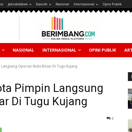
ne
Jabodetabek
Daerah
Nasional
Internasional
Opini Publik
NASIONAL
INTERNASIONAL
OPINI PUBLIK
ART
 Langsung Operasi Skala Besar Di Tugu Kujang
ota Pimpin Langsung
ar Di Tugu Kujang
0