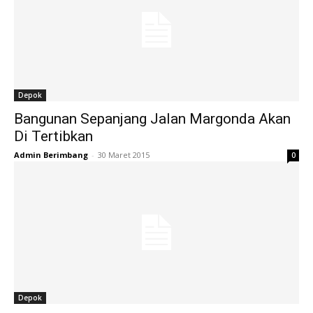
Depok
Bangunan Sepanjang Jalan Margonda Akan
Di Tertibkan
Admin Berimbang
-
30 Maret 2015
0
Depok