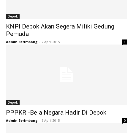
Depok
KNPI Depok Akan Segera Miliki Gedung
Pemuda
Admin Berimbang
-
7 April 2015
1
Depok
PPPKRI-Bela Negara Hadir Di Depok
Admin Berimbang
-
6 April 2015
0