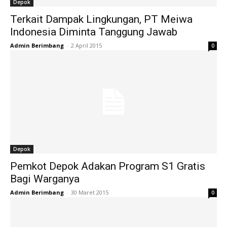
Depok
Terkait Dampak Lingkungan, PT Meiwa
Indonesia Diminta Tanggung Jawab
Admin Berimbang
-
2 April 2015
0
Depok
Pemkot Depok Adakan Program S1 Gratis
Bagi Warganya
Admin Berimbang
-
30 Maret 2015
0