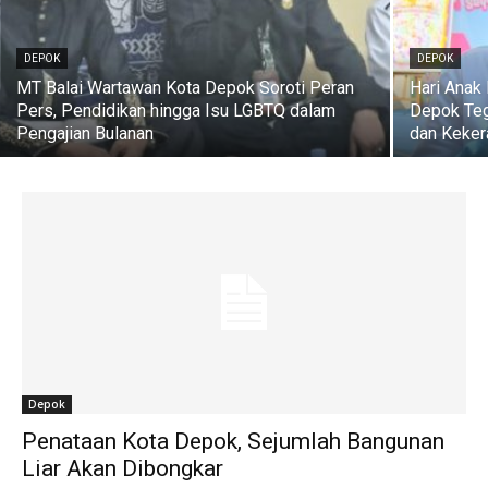
DEPOK
DEPOK
MT Balai Wartawan Kota Depok Soroti Peran
Hari Anak
Pers, Pendidikan hingga Isu LGBTQ dalam
Depok Teg
Pengajian Bulanan
dan Keker
Depok
Penataan Kota Depok, Sejumlah Bangunan
Liar Akan Dibongkar