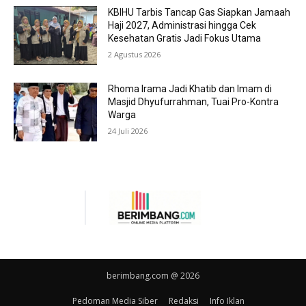
KBIHU Tarbis Tancap Gas Siapkan Jamaah
Haji 2027, Administrasi hingga Cek
Kesehatan Gratis Jadi Fokus Utama
2 Agustus 2026
Rhoma Irama Jadi Khatib dan Imam di
Masjid Dhyufurrahman, Tuai Pro-Kontra
Warga
24 Juli 2026
berimbang.com @ 2026
Pedoman Media Siber
Redaksi
Info Iklan