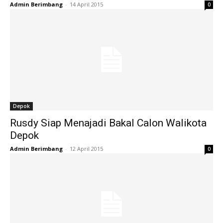
Admin Berimbang
-
14 April 2015
0
Depok
Rusdy Siap Menajadi Bakal Calon Walikota
Depok
Admin Berimbang
-
12 April 2015
0