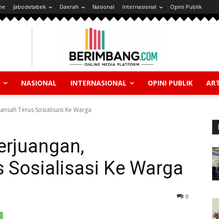
ne
Jabodetabek
Daerah
Nasional
Internasional
Opini Publik
NASIONAL
INTERNASIONAL
OPINI PUBLIK
ART
ansah Terus Sosialisasi Ke Warga
erjuangan,
 Sosialisasi Ke Warga
0