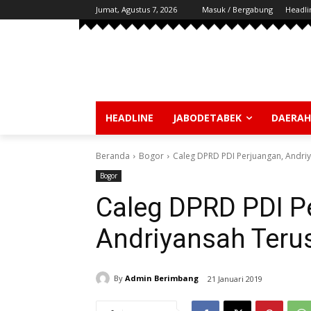
Jumat, Agustus 7, 2026
Masuk / Bergabung
Headli
HEADLINE
JABODETABEK
DAERAH
Beranda
Bogor
Caleg DPRD PDI Perjuangan, Andriy
Bogor
Caleg DPRD PDI P
Andriyansah Terus
By
Admin Berimbang
21 Januari 2019