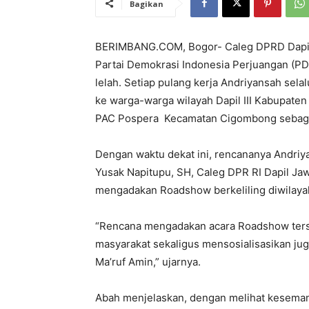
Bagikan
BERIMBANG.COM, Bogor- Caleg DPRD Dapil I
Partai Demokrasi Indonesia Perjuangan (P
lelah. Setiap pulang kerja Andriyansah sela
ke warga-warga wilayah Dapil III Kabupaten 
PAC Pospera Kecamatan Cigombong sebaga
Dengan waktu dekat ini, rencananya Andri
Yusak Napitupu, SH, Caleg DPR RI Dapil Jaw
mengadakan Roadshow berkeliling diwilayah
“Rencana mengadakan acara Roadshow ters
masyarakat sekaligus mensosialisasikan ju
Ma’ruf Amin,” ujarnya.
Abah menjelaskan, dengan melihat keseman