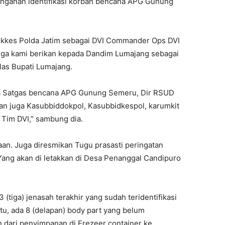
ganan identifikasi korban bencana APG Gunung
okkes Polda Jatim sebagai DVI Commander Ops DVI
a kami berikan kepada Dandim Lumajang sebagai
as Bupati Lumajang.
ka Satgas bencana APG Gunung Semeru, Dir RSUD
an juga Kasubbiddokpol, Kasubbidkespol, karumkit
Tim DVI,” sambung dia.
aan. Juga diresmikan Tugu prasasti peringatan
ng akan di letakkan di Desa Penanggal Candipuro
3 (tiga) jenasah terakhir yang sudah teridentifikasi
itu, ada 8 (delapan) body part yang belum
an dari penyimpanan di Frezeer container ke