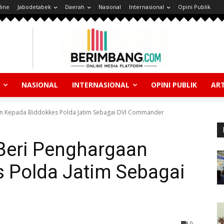
line
Jabodetabek
Daerah
Nasional
Internasional
Opini Publik
NASIONAL
INTERNASIONAL
OPINI PUBLIK
ART
an Kepada Biddokkes Polda Jatim Sebagai DVI Commander
Beri Penghargaan
 Polda Jatim Sebagai
0