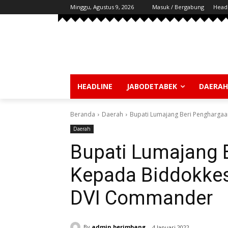
Minggu, Agustus 9, 2026
Masuk / Bergabung
Head
HEADLINE
JABODETABEK
DAERAH
Beranda
Daerah
Bupati Lumajang Beri Pengharga
Daerah
Bupati Lumajang 
Kepada Biddokkes
DVI Commander
By
admin berimbang
4 Januari 2022