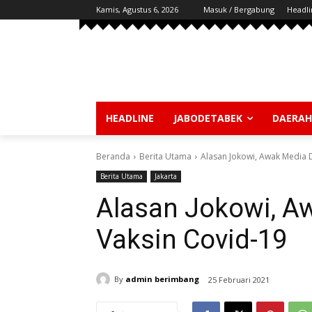
Kamis, Agustus 6, 2026
Masuk / Bergabung
Headli
HEADLINE
JABODETABEK
DAERAH
Beranda
Berita Utama
Alasan Jokowi, Awak Media D
Berita Utama
Jakarta
Alasan Jokowi, A
Vaksin Covid-19
By
admin berimbang
25 Februari 2021