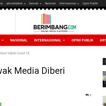
ne
Jabodetabek
Daerah
Nasional
Internasional
Opini Publik
NASIONAL
INTERNASIONAL
OPINI PUBLIK
ART
iberi Vaksin Covid-19
wak Media Diberi
0