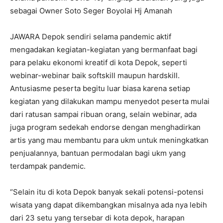
sebagai Owner Soto Seger Boyolai Hj Amanah
JAWARA Depok sendiri selama pandemic aktif
mengadakan kegiatan-kegiatan yang bermanfaat bagi
para pelaku ekonomi kreatif di kota Depok, seperti
webinar-webinar baik softskill maupun hardskill.
Antusiasme peserta begitu luar biasa karena setiap
kegiatan yang dilakukan mampu menyedot peserta mulai
dari ratusan sampai ribuan orang, selain webinar, ada
juga program sedekah endorse dengan menghadirkan
artis yang mau membantu para ukm untuk meningkatkan
penjualannya, bantuan permodalan bagi ukm yang
terdampak pandemic.
“Selain itu di kota Depok banyak sekali potensi-potensi
wisata yang dapat dikembangkan misalnya ada nya lebih
dari 23 setu yang tersebar di kota depok, harapan