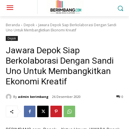
Beranda
Depok
Jawara Depok Siap Berkolaborasi Dengan Sandi
Uno Untuk Membangkitkan Ekonomi Kreatif
Depok
Jawara Depok Siap
Berkolaborasi Dengan Sandi
Uno Untuk Membangkitkan
Ekonomi Kreatif
By
admin berimbang
26 Desember 2020
0