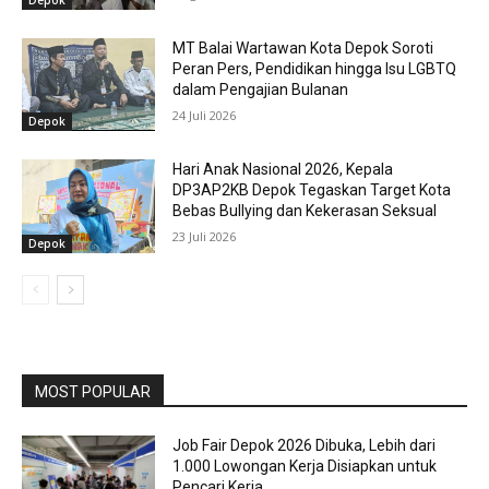
MT Balai Wartawan Kota Depok Soroti
Peran Pers, Pendidikan hingga Isu LGBTQ
dalam Pengajian Bulanan
24 Juli 2026
Depok
Hari Anak Nasional 2026, Kepala
DP3AP2KB Depok Tegaskan Target Kota
Bebas Bullying dan Kekerasan Seksual
23 Juli 2026
Depok
MOST POPULAR
Job Fair Depok 2026 Dibuka, Lebih dari
1.000 Lowongan Kerja Disiapkan untuk
Pencari Kerja