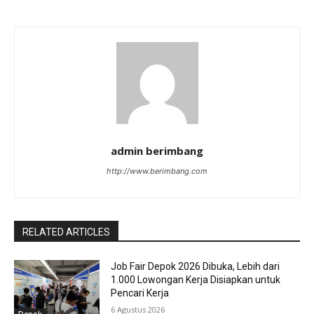
admin berimbang
http://www.berimbang.com
RELATED ARTICLES
Job Fair Depok 2026 Dibuka, Lebih dari
1.000 Lowongan Kerja Disiapkan untuk
Pencari Kerja
6 Agustus 2026
Depok