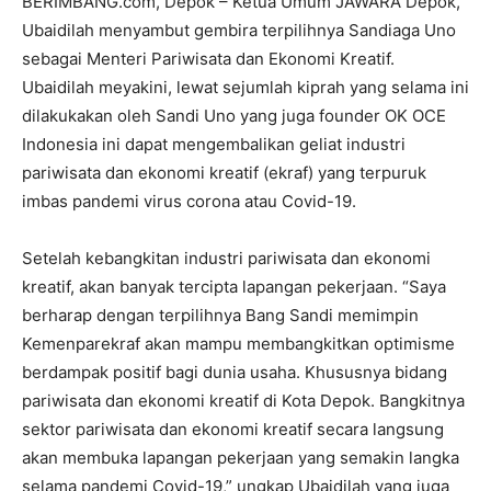
BERIMBANG.com, Depok – Ketua Umum JAWARA Depok,
Ubaidilah menyambut gembira terpilihnya Sandiaga Uno
sebagai Menteri Pariwisata dan Ekonomi Kreatif.
Ubaidilah meyakini, lewat sejumlah kiprah yang selama ini
dilakukakan oleh Sandi Uno yang juga founder OK OCE
Indonesia ini dapat mengembalikan geliat industri
pariwisata dan ekonomi kreatif (ekraf) yang terpuruk
imbas pandemi virus corona atau Covid-19.
Setelah kebangkitan industri pariwisata dan ekonomi
kreatif, akan banyak tercipta lapangan pekerjaan. “Saya
berharap dengan terpilihnya Bang Sandi memimpin
Kemenparekraf akan mampu membangkitkan optimisme
berdampak positif bagi dunia usaha. Khususnya bidang
pariwisata dan ekonomi kreatif di Kota Depok. Bangkitnya
sektor pariwisata dan ekonomi kreatif secara langsung
akan membuka lapangan pekerjaan yang semakin langka
selama pandemi Covid-19,” ungkap Ubaidilah yang juga