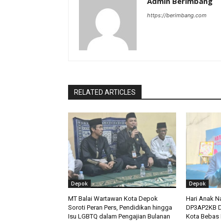
Admin Berimbang
https://berimbang.com
RELATED ARTICLES
Depok
Depok
MT Balai Wartawan Kota Depok
Hari Anak N
Soroti Peran Pers, Pendidikan hingga
DP3AP2KB D
Isu LGBTQ dalam Pengajian Bulanan
Kota Bebas 