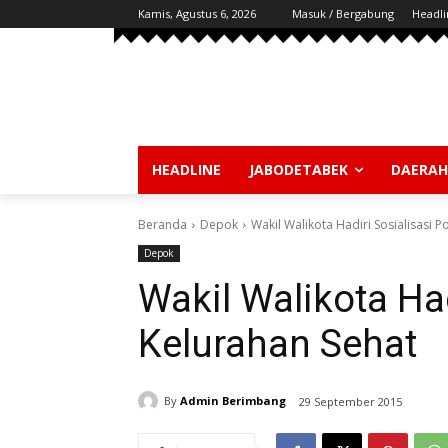
Kamis, Agustus 6, 2026
Masuk / Bergabung
Headli
HEADLINE
JABODETABEK
DAERAH
Beranda
Depok
Wakil Walikota Hadiri Sosialisasi P
Depok
Wakil Walikota Had
Kelurahan Sehat
By
Admin Berimbang
29 September 2015