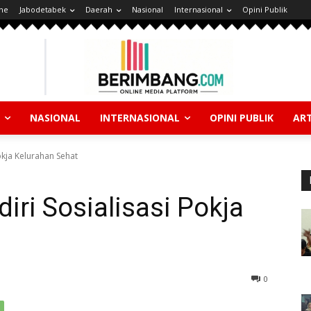
ne
Jabodetabek
Daerah
Nasional
Internasional
Opini Publik
NASIONAL
INTERNASIONAL
OPINI PUBLIK
ART
okja Kelurahan Sehat
iri Sosialisasi Pokja
0