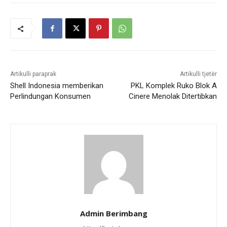
Artikulli paraprak
Artikulli tjetër
Shell Indonesia memberikan
PKL Komplek Ruko Blok A
Perlindungan Konsumen
Cinere Menolak Ditertibkan
Admin Berimbang