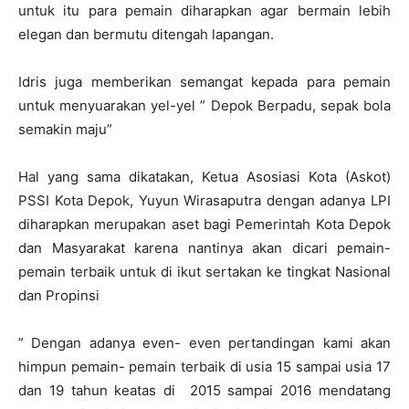
untuk itu para pemain diharapkan agar bermain lebih
elegan dan bermutu ditengah lapangan.
Idris juga memberikan semangat kepada para pemain
untuk menyuarakan yel-yel ” Depok Berpadu, sepak bola
semakin maju”
Hal yang sama dikatakan, Ketua Asosiasi Kota (Askot)
PSSI Kota Depok, Yuyun Wirasaputra dengan adanya LPI
diharapkan merupakan aset bagi Pemerintah Kota Depok
dan Masyarakat karena nantinya akan dicari pemain-
pemain terbaik untuk di ikut sertakan ke tingkat Nasional
dan Propinsi
” Dengan adanya even- even pertandingan kami akan
himpun pemain- pemain terbaik di usia 15 sampai usia 17
dan 19 tahun keatas di 2015 sampai 2016 mendatang