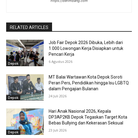
https://berimbang.com
RELATED ARTICLES
Job Fair Depok 2026 Dibuka, Lebih dari
1.000 Lowongan Kerja Disiapkan untuk
Pencari Kerja
6 Agustus 2026
Depok
MT Balai Wartawan Kota Depok Soroti
Peran Pers, Pendidikan hingga Isu LGBTQ
dalam Pengajian Bulanan
24 Juli 2026
Depok
Hari Anak Nasional 2026, Kepala
DP3AP2KB Depok Tegaskan Target Kota
Bebas Bullying dan Kekerasan Seksual
23 Juli 2026
Depok