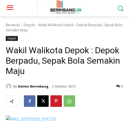
Beranda
Depok
Wakil Walikota Depok : Depok Berpadu, Sepak Bola
Semakin Maju
Depok
Wakil Walikota Depok : Depok
Berpadu, Sepak Bola Semakin
Maju
By
Admin Berimbang
2 Oktober 2015
0