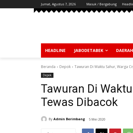
Jumat, Agustus 7, 2026
Masuk / Bergabung
Headli
HEADLINE
JABODETABEK
DAERAH
Beranda
Depok
Tawuran Di Waktu Sahur, Warga Ci
Depok
Tawuran Di Waktu
Tewas Dibacok
By
Admin Berimbang
5 Mei 2020