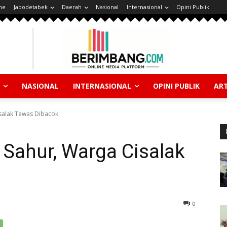
ne
Jabodetabek
Daerah
Nasional
Internasional
Opini Publik
NASIONAL
INTERNASIONAL
OPINI PUBLIK
ART
salak Tewas Dibacok
 Sahur, Warga Cisalak
0