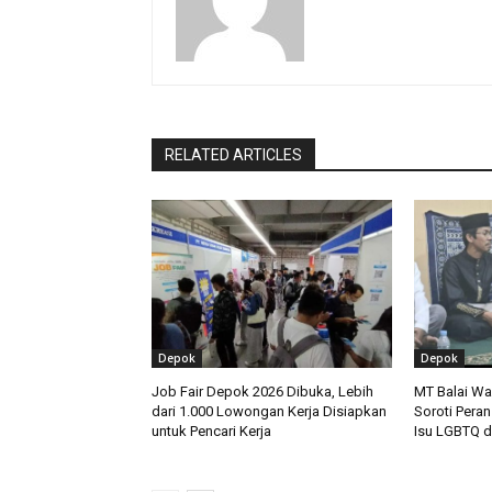
RELATED ARTICLES
Depok
Depok
Job Fair Depok 2026 Dibuka, Lebih
MT Balai W
dari 1.000 Lowongan Kerja Disiapkan
Soroti Peran
untuk Pencari Kerja
Isu LGBTQ d