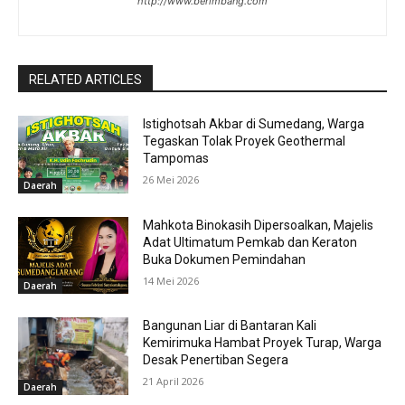
http://www.berimbang.com
RELATED ARTICLES
Istighotsah Akbar di Sumedang, Warga
Tegaskan Tolak Proyek Geothermal
Tampomas
26 Mei 2026
Daerah
Mahkota Binokasih Dipersoalkan, Majelis
Adat Ultimatum Pemkab dan Keraton
Buka Dokumen Pemindahan
14 Mei 2026
Daerah
Bangunan Liar di Bantaran Kali
Kemirimuka Hambat Proyek Turap, Warga
Desak Penertiban Segera
21 April 2026
Daerah