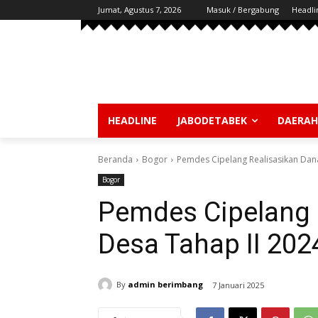
Jumat, Agustus 7, 2026
Masuk / Bergabung
Headli
HEADLINE
JABODETABEK
DAERAH
Beranda
Bogor
Pemdes Cipelang Realisasikan Dan
Bogor
Pemdes Cipelang 
Desa Tahap II 202
By
admin berimbang
7 Januari 2025