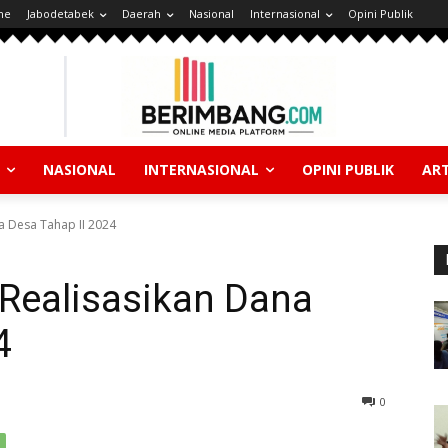
ne
Jabodetabek
Daerah
Nasional
Internasional
Opini Publik
NASIONAL
INTERNASIONAL
OPINI PUBLIK
ART
a Desa Tahap II 2024
Realisasikan Dana
4
0