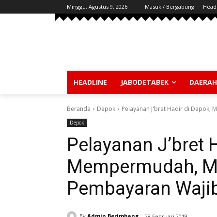
Minggu, Agustus 9, 2026
Masuk / Bergabung
Head
HEADLINE
JABODETABEK
DAERAH
Beranda
Depok
Pelayanan J'bret Hadir di Depok
Depok
Pelayanan J’bret H
Mempermudah, M
Pembayaran Wajib
By
Admin Berimbang
28 Februari 2019