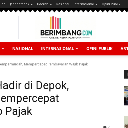
line
Jabodetabek
Daerah
Nasional
Internasional
Opini Publik
NASIONAL
INTERNASIONAL
OPINI PUBLIK
ART
, Mempermudah, Mempercepat Pembayaran Wajib Pajak
adir di Depok,
empercepat
 Pajak
0