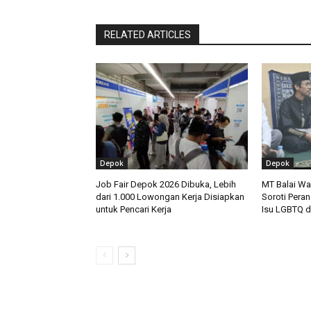
RELATED ARTICLES
Depok
Depok
Job Fair Depok 2026 Dibuka, Lebih
MT Balai W
dari 1.000 Lowongan Kerja Disiapkan
Soroti Peran
untuk Pencari Kerja
Isu LGBTQ d