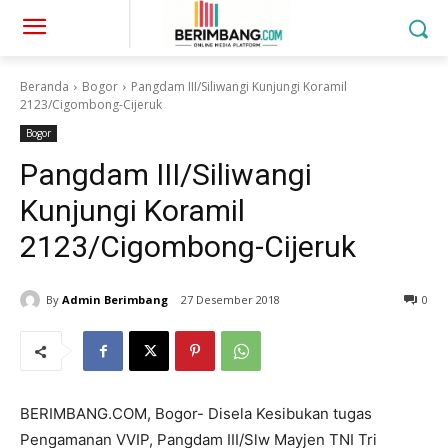
Beranda
Bogor
Pangdam III/Siliwangi Kunjungi Koramil
2123/Cigombong-Cijeruk
Bogor
Pangdam III/Siliwangi
Kunjungi Koramil
2123/Cigombong-Cijeruk
By
Admin Berimbang
27 Desember 2018
0
BERIMBANG.COM, Bogor- Disela Kesibukan tugas
Pengamanan VVIP, Pangdam III/Slw Mayjen TNI Tri