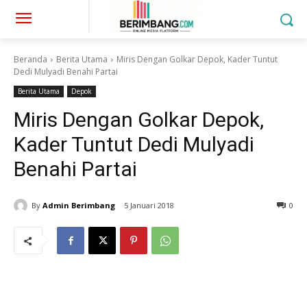
Beranda
Berita Utama
Miris Dengan Golkar Depok, Kader Tuntut
Dedi Mulyadi Benahi Partai
Berita Utama
Depok
Miris Dengan Golkar Depok,
Kader Tuntut Dedi Mulyadi
Benahi Partai
By
Admin Berimbang
5 Januari 2018
0