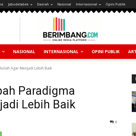
ne
Jabodetabek
Daerah
Nasional
Internasional
Opini Publik
NASIONAL
INTERNASIONAL
OPINI PUBLIK
ART
olah Agar Menjadi Lebih Baik
ah Paradigma
adi Lebih Baik
0