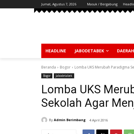
Jumat, Agustus 7, 2026
Masuk / Bergabung
Headli
HEADLINE
JABODETABEK
DAERAH
Beranda
Bogor
Lomba UKS Merubah Paradigma Sek
Bogor
Jabodetabek
Lomba UKS Merub
Sekolah Agar Menj
By
Admin Berimbang
4 April 2016