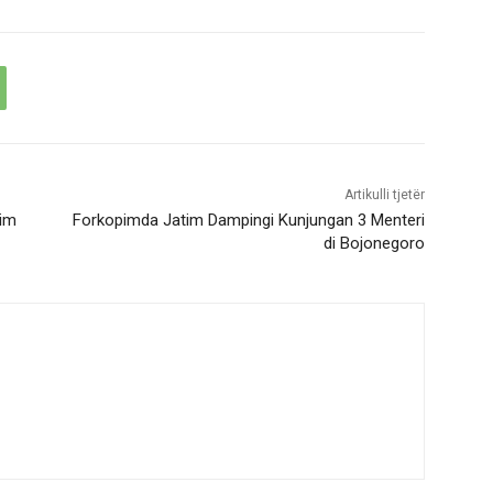
Artikulli tjetër
tim
Forkopimda Jatim Dampingi Kunjungan 3 Menteri
di Bojonegoro