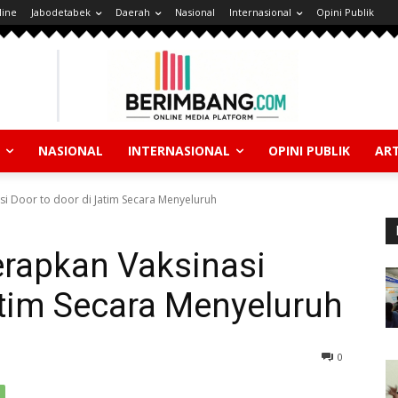
line
Jabodetabek
Daerah
Nasional
Internasional
Opini Publik
NASIONAL
INTERNASIONAL
OPINI PUBLIK
ART
i Door to door di Jatim Secara Menyeluruh
erapkan Vaksinasi
atim Secara Menyeluruh
0