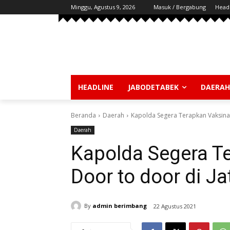
Minggu, Agustus 9, 2026
Masuk / Bergabung
Head
HEADLINE
JABODETABEK
DAERAH
Beranda
Daerah
Kapolda Segera Terapkan Vaksinas
Daerah
Kapolda Segera T
Door to door di J
By
admin berimbang
22 Agustus 2021