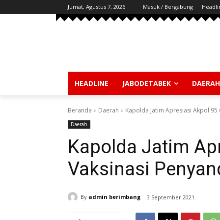
Jumat, Agustus 7, 2026
Masuk / Bergabung
Headli
HEADLINE
JABODETABEK
DAERAH
Beranda
Daerah
Kapolda Jatim Apresiasi Akpol 95 
Daerah
Kapolda Jatim Apr
Vaksinasi Penyand
By
admin berimbang
3 September 2021