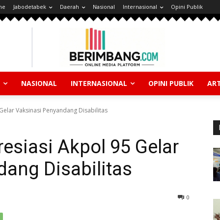
ne
Jabodetabek
Daerah
Nasional
Internasional
Opini Publik
NASIONAL
INTERNASIONAL
OPINI PUBLIK
ART
Gelar Vaksinasi Penyandang Disabilitas
esiasi Akpol 95 Gelar
ang Disabilitas
0