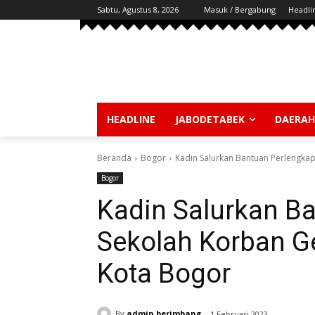
Sabtu, Agustus 8, 2026
Masuk / Bergabung
Headli
HEADLINE
JABODETABEK
DAERAH
Beranda
Bogor
Kadin Salurkan Bantuan Perlengka
Bogor
Kadin Salurkan B
Sekolah Korban G
Kota Bogor
By
admin berimbang
1 Februari 2023