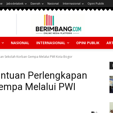
ne
Jabodetabek
Daerah
Nasional
Internasional
Opini Publik
NASIONAL
INTERNASIONAL
OPINI PUBLIK
ART
pan Sekolah Korban Gempa Melalui PWI Kota Bogor
antuan Perlengkapan
empa Melalui PWI
0