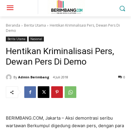
Beranda
Berita Utama
Hentikan Kriminalisasi Pers, Dewan Pers Di
Demo
Berita Utama
Nasional
Hentikan Kriminalisasi Pers,
Dewan Pers Di Demo
By
Admin Berimbang
4 Juli 2018
0
BERIMBANG.COM, Jakarta – Aksi demontrasi seribu
wartawan Berkumpul digedung dewan pers, dengan para