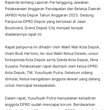
Raperda tentang Laporan Pertanggung Jawaban
Pelaksanaan Anggaran Pendapatan dan Belanja Daerah
(APBD) Kota Depok Tahun Anggaran 2023. Gedung
Paripurna DPRD Depok yang berlokasi di Jalan
Boulevard, Grand Depok City menjadi tempat
diadakannya rapat ini.
Rapat paripurna ini dihadiri oleh Wakil Wali Kota Depok,
Imam Budi Hartono, ke-dua Wakil Ketua Dewan, unsur
forkopimda Kota Depok serta Sekda Kota Depok, Nina
Suzana. Pelaksanaan rapat dipimpin oleh ketua DPRD
Kota Depok, TM. Yusufsyah Putra. Sebelum sidang
dimulai, Ketua mengabsen anggota dewan yang datang
untuk mencapai kesepakatan.
Dalam rapat, Yusufsyah Putra menyatakan kehadiran
anggota DPRD sudah mencapai korum. Berdasarkan