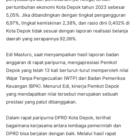
pertumbuhan ekonomi Kota Depok tahun 2023 sebesar
5,05%. Jika dibandingkan dengan tingkat pengangguran
6,97%, tingkat kemiskinan 2,38%, dan rasio dini 0,402% di
Kota Depok tidak sesuai dengan laporan realisasi belanja
daerah yang serapannya 92,06%.
Edi Masturo, saat menyampaikan hasil laporan badan
anggaran di rapat paripurna, mengapresiasi Pemkot
Depok yang telah 13 kali berturut-turut memperoleh nilai
Wajar Tanpa Pengecualian (WTP) dari Badan Pemeriksa
Keuangan (BPK). Menurut Edi, kinerja Pemkot Depok
yang mendapatkan nilai tersebut merupakan sebuah
prestasi yang patut dibanggakan.
Dalam rapat paripurna DPRD Kota Depok, terlihat
bagaimana kerjasama antara lembaga pemerintah dan
DPRD bisa berjalan dengan baik. Melalui hasil rapat