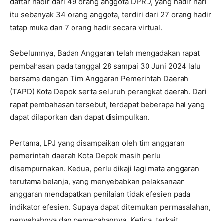
daftar hadir dari 49 orang anggota DPRD, yang hadir hari
itu sebanyak 34 orang anggota, terdiri dari 27 orang hadir
tatap muka dan 7 orang hadir secara virtual.
Sebelumnya, Badan Anggaran telah mengadakan rapat
pembahasan pada tanggal 28 sampai 30 Juni 2024 lalu
bersama dengan Tim Anggaran Pemerintah Daerah
(TAPD) Kota Depok serta seluruh perangkat daerah. Dari
rapat pembahasan tersebut, terdapat beberapa hal yang
dapat dilaporkan dan dapat disimpulkan.
Pertama, LPJ yang disampaikan oleh tim anggaran
pemerintah daerah Kota Depok masih perlu
disempurnakan. Kedua, perlu dikaji lagi mata anggaran
terutama belanja, yang menyebabkan pelaksanaan
anggaran mendapatkan penilaian tidak efesien pada
indikator efesien. Supaya dapat ditemukan permasalahan,
penyebabnya dan pemecahannya. Ketiga, terkait