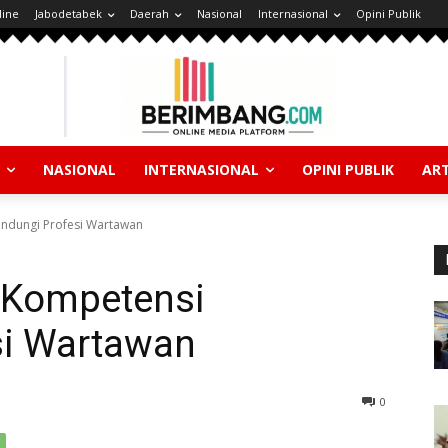
line
Jabodetabek
Daerah
Nasional
Internasional
Opini Publik
NASIONAL
INTERNASIONAL
OPINI PUBLIK
ART
indungi Profesi Wartawan
n Kompetensi
si Wartawan
0