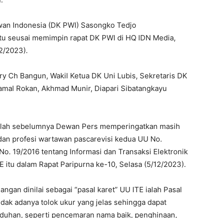
an Indonesia (DK PWI) Sasongko Tedjo
u seusai memimpin rapat DK PWI di HQ IDN Media,
2/2023).
y Ch Bangun, Wakil Ketua DK Uni Lubis, Sekretaris DK
Kamal Rokan, Akhmad Munir, Diapari Sibatangkayu
elah sebelumnya Dewan Pers memperingatkan masih
an profesi wartawan pascarevisi kedua UU No.
o. 19/2016 tentang Informasi dan Transaksi Elektronik
 itu dalam Rapat Paripurna ke-10, Selasa (5/12/2023).
angan dinilai sebagai “pasal karet” UU ITE ialah Pasal
 tidak adanya tolok ukur yang jelas sehingga dapat
uduhan, seperti pencemaran nama baik, penghinaan,