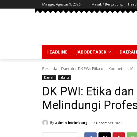
Minggu, Agustus 9, 2026
Masuk / Bergabung
Head
HEADLINE
JABODETABEK
DAERAH
Beranda
Daerah
DK PWI: Etika dan Kompetensi Mel
Daerah
Jakarta
DK PWI: Etika da
Melindungi Profe
By
admin berimbang
22 Desember 2023