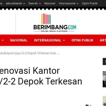
ne
Jabodetabek
Daerah
Nasional
Internasional
Opini Publik
NASIONAL
INTERNASIONAL
OPINI PUBLIK
ART
ubdenpom Jaya /2-2 Depok Terkesan Asal -...
enovasi Kantor
2-2 Depok Terkesan
0