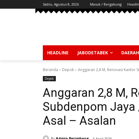
Sabtu, Agustus 8, 2026
Masuk / Bergabung
Headli
HEADLINE
JABODETABEK
DAERAH
Beranda
Depok
Anggaran 2,8 M, Renovasi Kantor S
Depok
Anggaran 2,8 M, R
Subdenpom Jaya /
Asal – Asalan
By
Admin Berimbang
5 April 2019