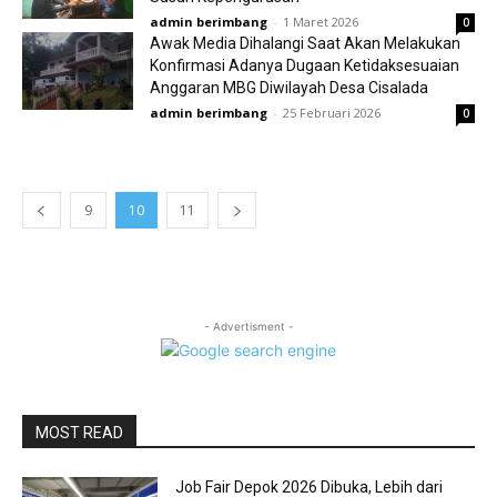
admin berimbang
-
1 Maret 2026
0
Awak Media Dihalangi Saat Akan Melakukan
Konfirmasi Adanya Dugaan Ketidaksesuaian
Anggaran MBG Diwilayah Desa Cisalada
admin berimbang
-
25 Februari 2026
0
9
10
11
- Advertisment -
MOST READ
Job Fair Depok 2026 Dibuka, Lebih dari