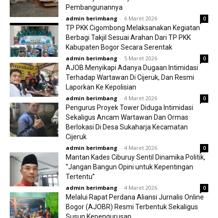
Pembangunannya
admin berimbang
-
6 Maret 2026
0
TP PKK Cigombong Melaksanakan Kegiatan
Berbagi Takjil Sesuai Arahan Dari TP PKK
Kabupaten Bogor Secara Serentak
admin berimbang
-
5 Maret 2026
0
AJOB Menyikapi Adanya Dugaan Intimidasi
Terhadap Wartawan Di Cijeruk, Dan Resmi
Laporkan Ke Kepolisian
admin berimbang
-
4 Maret 2026
0
Pengurus Proyek Tower Diduga Intimidasi
Sekaligus Ancam Wartawan Dan Ormas
Berlokasi Di Desa Sukaharja Kecamatan
Cijeruk
admin berimbang
-
4 Maret 2026
0
Mantan Kades Ciburuy Sentil Dinamika Politik,
“Jangan Bangun Opini untuk Kepentingan
Tertentu”
admin berimbang
-
4 Maret 2026
0
Melalui Rapat Perdana Aliansi Jurnalis Online
Bogor (AJOBR) Resmi Terbentuk Sekaligus
Susun Kepengurusan