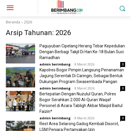
Beranda
2026
Arsip Tahunan: 2026
Paguyuban Cipelang Herang Tebar Kepedulian
Dengan Berbagi Takjil Di Hari Ke-18 Bulan Suci
Ramadhan
admin berimbang
-
8 Maret 2026
0
Kapolres Bogor Pimpin Langsung Penanaman
Jagung Serentak Di Caringin, Sebagai Bentuk
Dukungan Program Swasembada Pangan
admin berimbang
-
8 Maret 2026
0
Bertepatan Dengan Nuzulul Quran, Polres
Bogor Serahkan 2.000 Al-Quran Waqaf
Personel di Acara Tabligh Akbar Masjid Baitul
Faizin*
admin berimbang
-
8 Maret 2026
0
Rest Area Selarong Gadog Kembali Disorot,
LSM Penjara Pertanyakan Izin