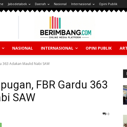
ne
Jabodetabek
Daerah
Nasional
Internasional
Opini Publik
NASIONAL
INTERNASIONAL
OPINI PUBLIK
ART
u 363 Adakan Maulid Nabi SAW
pugan, FBR Gardu 363
abi SAW
0