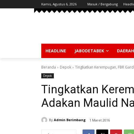
Kamis, Agustus 6, 2026
Masuk / Bergabung
Headli
HEADLINE
JABODETABEK
DAERAH
Beranda
Depok
Tingkatkan Kerempugan, FBR Gard
Depok
Tingkatkan Kerem
Adakan Maulid N
By
Admin Berimbang
1 Maret 2016