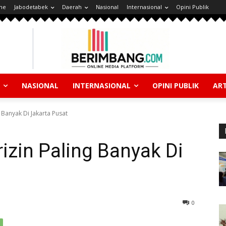
ne
Jabodetabek
Daerah
Nasional
Internasional
Opini Publik
NASIONAL
INTERNASIONAL
OPINI PUBLIK
ART
 Banyak Di Jakarta Pusat
izin Paling Banyak Di
0