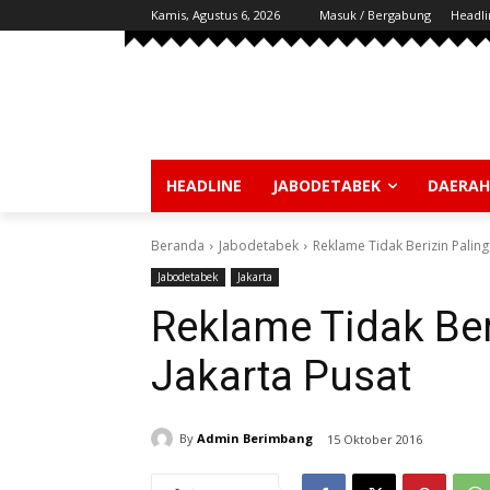
Kamis, Agustus 6, 2026
Masuk / Bergabung
Headli
HEADLINE
JABODETABEK
DAERAH
Beranda
Jabodetabek
Reklame Tidak Berizin Paling
Jabodetabek
Jakarta
Reklame Tidak Ber
Jakarta Pusat
By
Admin Berimbang
15 Oktober 2016