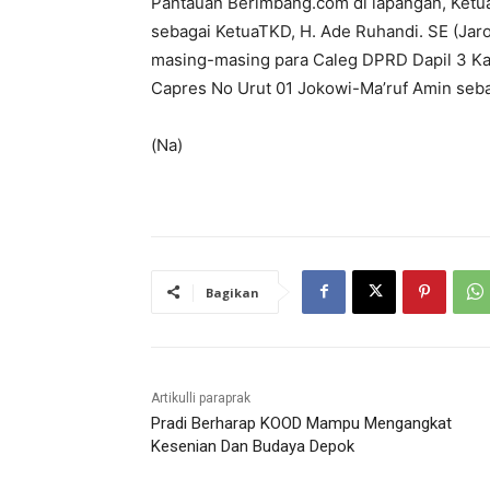
Pantauan Berimbang.com di lapangan, Ketu
sebagai KetuaTKD, H. Ade Ruhandi. SE (Ja
masing-masing para Caleg DPRD Dapil 3 Ka
Capres No Urut 01 Jokowi-Ma’ruf Amin seb
(Na)
Bagikan
Artikulli paraprak
Pradi Berharap KOOD Mampu Mengangkat
Kesenian Dan Budaya Depok