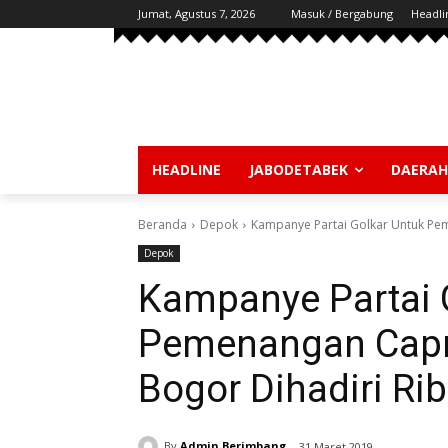
Jumat, Agustus 7, 2026
Masuk / Bergabung
Headli
HEADLINE
JABODETABEK
DAERAH
Beranda
Depok
Kampanye Partai Golkar Untuk Pem
Depok
Kampanye Partai 
Pemenangan Capre
Bogor Dihadiri R
By
Admin Berimbang
31 Maret 2019