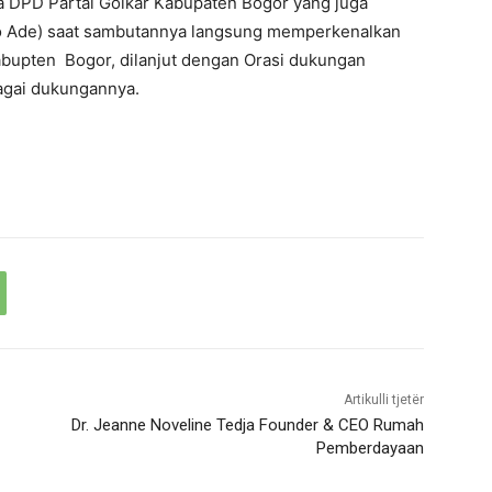
a DPD Partai Golkar Kabupaten Bogor yang juga
ro Ade) saat sambutannya langsung memperkenalkan
bupten Bogor, dilanjut dengan Orasi dukungan
agai dukungannya.
Artikulli tjetër
Dr. Jeanne Noveline Tedja Founder & CEO Rumah
Pemberdayaan