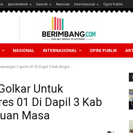
ne
Jabodetabek
Daerah
Nasional
Internasional
Opini Publik
NASIONAL
INTERNASIONAL
OPINI PUBLIK
ART
enangan Capres 01 Di Dapil 3 Kab Bogor...
Golkar Untuk
s 01 Di Dapil 3 Kab
ibuan Masa
0