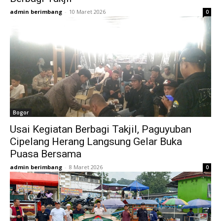
admin berimbang
-
10 Maret 2026
0
Bogor
Usai Kegiatan Berbagi Takjil, Paguyuban
Cipelang Herang Langsung Gelar Buka
Puasa Bersama
admin berimbang
-
8 Maret 2026
0