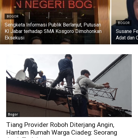
BOGOR
BOGOR
Sengketa Informasi Publik Berlanjut, Putusan
KI Jabar terhadap SMA Kosgoro Dimohonkan
Susane Feb
Eksekusi
Adat dan 
Bogor
Tiang Provider Roboh Diterjang Angin,
Hantam Rumah Warga Ciadeg: Seorang