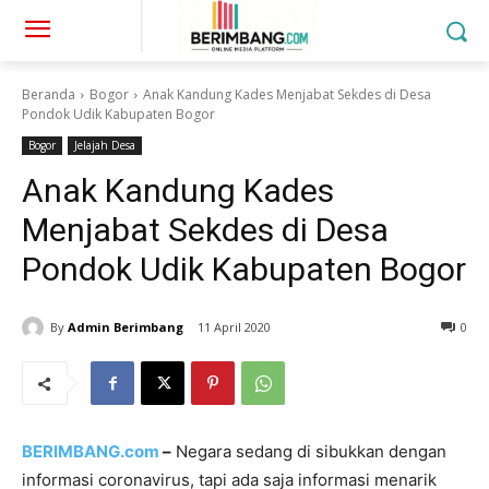
Beranda
Bogor
Anak Kandung Kades Menjabat Sekdes di Desa
Pondok Udik Kabupaten Bogor
Bogor
Jelajah Desa
Anak Kandung Kades
Menjabat Sekdes di Desa
Pondok Udik Kabupaten Bogor
By
Admin Berimbang
11 April 2020
0
BERIMBANG.com
–
Negara sedang di sibukkan dengan
informasi coronavirus, tapi ada saja informasi menarik